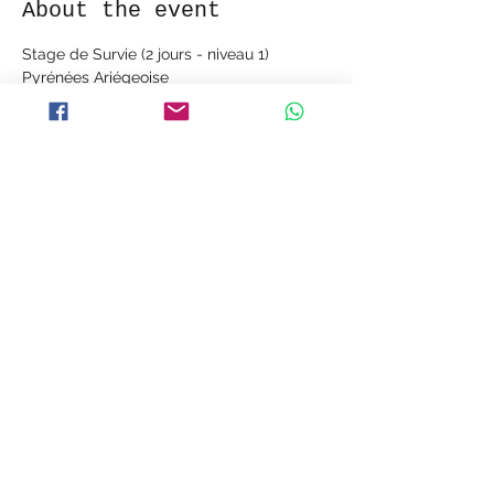
About the event
Stage de Survie (2 jours - niveau 1)
Pyrénées Ariégeoise
280Euros par participants
Début du stage
samedi 13 août à 08h00
Lieu
42°53'16.3"N 1°22'15.0"E
Show More
Share this event
©2019 by C4 Adventures