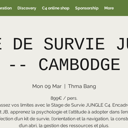
oration
Discovery
C4 online shop
Sponsorship
More
E DE SURVIE J
-- CAMBODGE
Mon 09 Mar
  |  
Thma Bang
899€ / pers.
ssez vos limites avec le Stage de Survie JUNGLE C4. Encadr
t JB, apprenez la psychologie et l'attitude à adopter dans l’enf
ection d’un kit de survie, l'orientation et la navigation, la cons
d’un abri, la gestion des ressources et plus.