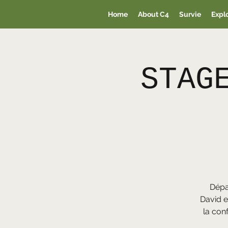
Home
About C4
Survie
Expl
STAG
Dépa
David e
la conf