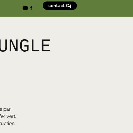
contact C4
UNGLE
é par
er vert,
truction